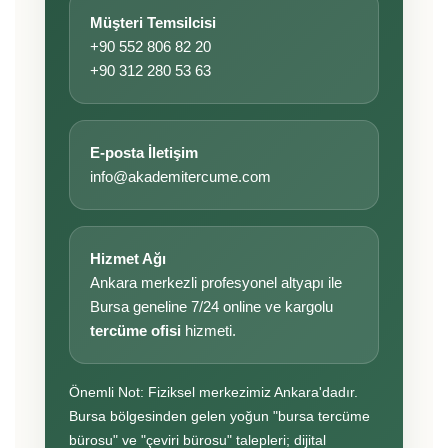
Müşteri Temsilcisi
+90 552 806 82 20
+90 312 280 53 63
E-posta İletişim
info@akademitercume.com
Hizmet Ağı
Ankara merkezli profesyonel altyapı ile
Bursa geneline 7/24 online ve kargolu
tercüme ofisi
hizmeti.
Önemli Not: Fiziksel merkezimiz Ankara'dadır.
Bursa bölgesinden gelen yoğun "bursa tercüme
bürosu" ve "çeviri bürosu" talepleri; dijital