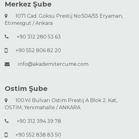
Merkez Şube
1071 Cad. Göksu Prestij No:50A/55 Eryaman,
Etimesgut / Ankara
+90 312 280 53 63
+90 552 806 82 20
info@akademitercume.com
Ostim Şube
100.Yıl Bulvarı Ostim Prestij A Blok 2. Kat,
OSTİM, Yenimahalle / ANKARA
+90 312 394 39 78
+90 552 838 83 50