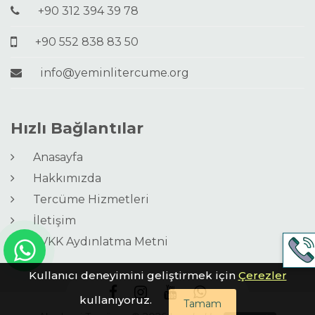
+90 312 394 39 78
+90 552 838 83 50
info@yeminlitercume.org
Hızlı Bağlantılar
Anasayfa
Hakkımızda
Tercüme Hizmetleri
İletişim
KVKK Aydınlatma Metni
Kullanıcı deneyimini geliştirmek için
Çerezler
kullanıyoruz.
Tamam