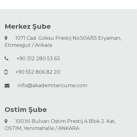
Merkez Şube
1071 Cad. Göksu Prestij No:50A/55 Eryaman,
Etimesgut / Ankara
+90 312 280 53 63
+90 552 806 82 20
info@akademitercume.com
Ostim Şube
100.Yıl Bulvarı Ostim Prestij A Blok 2. Kat,
OSTİM, Yenimahalle / ANKARA