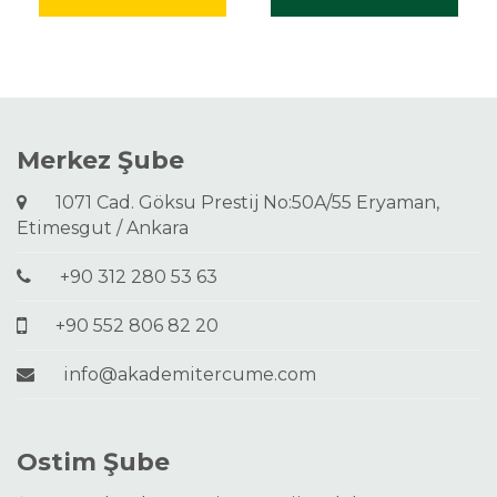
Merkez Şube
1071 Cad. Göksu Prestij No:50A/55 Eryaman,
Etimesgut / Ankara
+90 312 280 53 63
+90 552 806 82 20
info@akademitercume.com
Ostim Şube