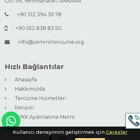
OSTİM, Yenimahalle / ANKARA
+90 312 394 39 78
+90 552 838 83 50
info@yeminlitercume.org
Hızlı Bağlantılar
Anasayfa
Hakkımızda
Tercüme Hizmetleri
İletişim
KVKK Aydınlatma Metni
Kullanıcı deneyimini geliştirmek için
Çerezler