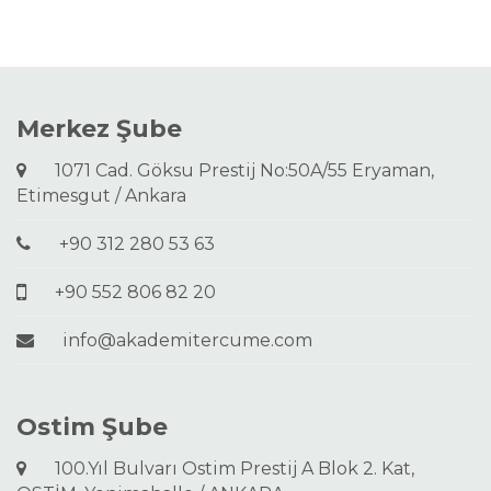
Merkez Şube
1071 Cad. Göksu Prestij No:50A/55 Eryaman,
Etimesgut / Ankara
+90 312 280 53 63
+90 552 806 82 20
info@akademitercume.com
Ostim Şube
100.Yıl Bulvarı Ostim Prestij A Blok 2. Kat,