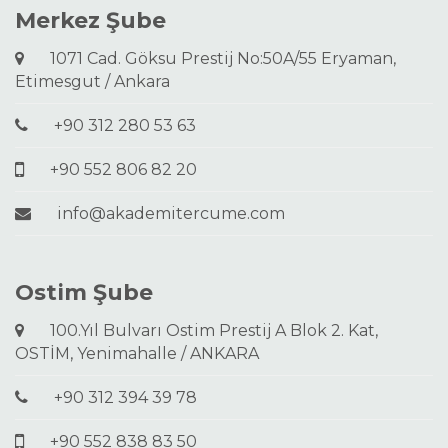
Merkez Şube
1071 Cad. Göksu Prestij No:50A/55 Eryaman,
Etimesgut / Ankara
+90 312 280 53 63
+90 552 806 82 20
info@akademitercume.com
Ostim Şube
100.Yıl Bulvarı Ostim Prestij A Blok 2. Kat,
OSTİM, Yenimahalle / ANKARA
+90 312 394 39 78
+90 552 838 83 50